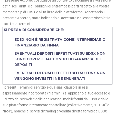
Il presente Accordo costituisce un contratto vincolante tra voi e noi e
definisce i diritti e gli obblighi di entrambe le parti rispetto alla vostra
membership di EDSX e all’utilizzo della piattaforma. Accettando il
presente Accordo, state indicando di accettare e di essere vincolati a
tutti i suoi termini.
SI PREGA DI CONSIDERARE CHE:
EDSX NON È REGISTRATA COME INTERMEDIARIO
FINANZIARIO DA FINMA
EVENTUALI DEPOSITI EFFETTUATI SU EDSX NON
SONO COPERTI DAL FONDO DI GARANZIA DEI
DEPOSITI
EVENTUALI DEPOSITI EFFETTUATI SU EDSX NON
VENGONO INVESTITI NÉ REMUNERATI
I presenti Termini di servizio e qualsiasi clausola in essi
espressamente incorporata (“Termini”) si applicano al tuo accesso e
utilizzo dei siti web e delle applicazioni mobili forniti da EDSX e dalle
sue piattaforme interamente controllate (collettivamente, “
” o
EDSX
“
“), nonché ai servizi di trading e vendita diretta forniti da EDSX
noi