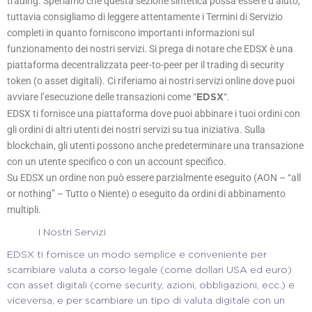
trading. Speriamo che questa sezione sintetica possa essere d’aiuto,
tuttavia consigliamo di leggere attentamente i Termini di Servizio
completi in quanto forniscono importanti informazioni sul
funzionamento dei nostri servizi. Si prega di notare che EDSX è una
piattaforma decentralizzata peer-to-peer per il trading di security
token (o asset digitali). Ci riferiamo ai nostri servizi online dove puoi
avviare l’esecuzione delle transazioni come “
“.
EDSX
EDSX ti fornisce una piattaforma dove puoi abbinare i tuoi ordini con
gli ordini di altri utenti dei nostri servizi su tua iniziativa. Sulla
blockchain, gli utenti possono anche predeterminare una transazione
con un utente specifico o con un account specifico.
Su EDSX un ordine non può essere parzialmente eseguito (AON – “all
or nothing” – Tutto o Niente) o eseguito da ordini di abbinamento
multipli.
I Nostri Servizi
EDSX ti fornisce un modo semplice e conveniente per
scambiare valuta a corso legale (come dollari USA ed euro)
con asset digitali (come security, azioni, obbligazioni, ecc.) e
viceversa, e per scambiare un tipo di valuta digitale con un