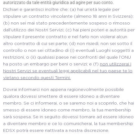
autorizzato da tale entità giuridica ad agire per suo conto.
Dichiari e garantisci inoltre che: (a) hai un’età legale per
stipulare un contratto vincolante (almeno 18 anni in Svizzera);
(b) non sei mai stato precedentemente sospeso o rimosso
dall’utilizzo dei Nostri Servizi; (c) hai pieni poteri e autorità per
stipulare il presente contratto e nel farlo non violerai alcun
altro contratto di cui sei parte; (d) non risiedi, non sei sotto il
controllo o non sei cittadino di (i) eventuali Luoghi soggetti a
restrizioni, o (ii) qualsiasi paese nei confronti del quale l’ONU
ha posto un embargo per beni o servizi; e (f)
non utilizzerai i
Nostri Servizi se eventuali leggi applicabili nel tuo paese te lo
vietano secondo questi Termini.
Dovrai informarci non appena ragionevolmente possibile
qualora dovessi smettere di essere idoneo a diventare
membro. Se ci informerai, o se saremo noi a scoprirlo, che hai
smesso di essere idoneo come membro, la tua membership
sarà sospesa. Se in seguito dovessi tornare ad essere idoneo
a diventare membro e ce lo comunicherai, la tua membership
EDSX potrà essere riattivata a nostra discrezione.